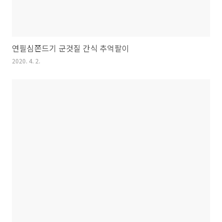
연필심쫀드기 군것질 간식 추억팔이
2020. 4. 2.