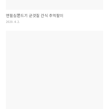
연필심쫀드기 군것질 간식 추억팔이
2020. 4. 2.