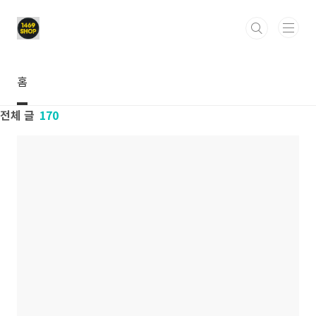
본문 바로가기
홈
전체 글
170