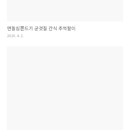
연필심쫀드기 군것질 간식 추억팔이
2020. 4. 2.