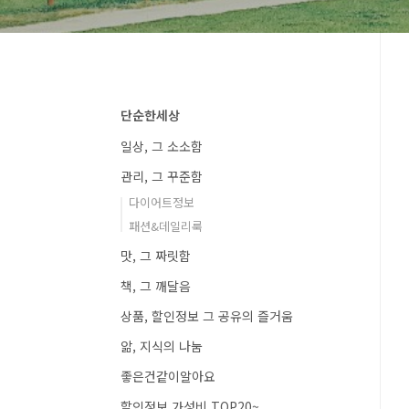
단순한세상
일상, 그 소소함
관리, 그 꾸준함
다이어트정보
패션&데일리룩
맛, 그 짜릿함
책, 그 깨달음
상품, 할인정보 그 공유의 즐거움
앎, 지식의 나눔
좋은건같이알아요
할인정보 가성비 TOP20~