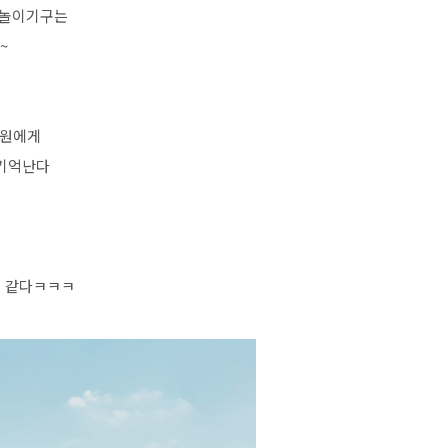
 놀이기구는
~
!
직원에게
 기억난다
것 같다ㅋㅋㅋ