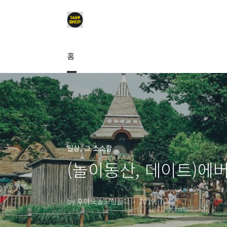
본문 바로가기
홈
일상, 그 소소함
(놀이동산, 데이트)
by 후아오늘도힘들다
2019. 7. 4.