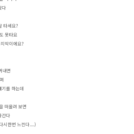
왔다
잘 타세요?
어도 못타요
마지막이에요?
꺼내면
하며
얘기를 하는데
을 떠올려 보면
라간다
시한번 느낀다....)