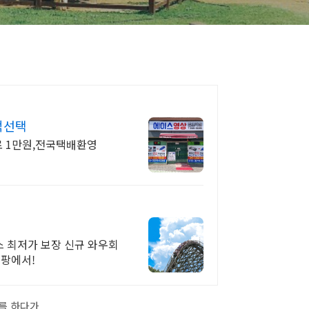
적선택
로 1만원,전국택배환영
박스 최저가 보장 신규 와우회
쿠팡에서!
를 하다가