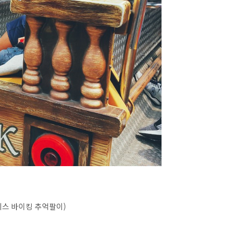
스 바이킹 추억팔이)