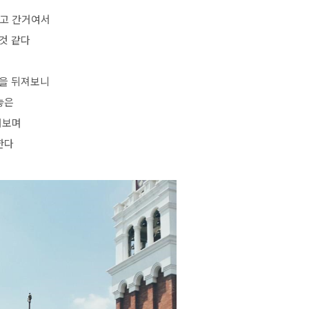
치고 간거여서
 것 같다
범을 뒤져보니
놓은
려보며
한다